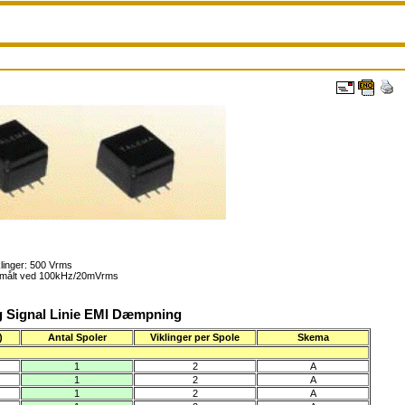
linger: 500 Vrms
s målt ved 100kHz/20mVrms
g Signal Linie EMI Dæmpning
)
Antal Spoler
Viklinger per Spole
Skema
1
2
A
1
2
A
1
2
A