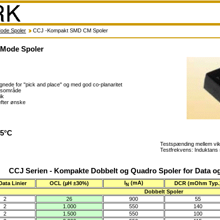
de Spoler
CCJ -Kompakt SMD CM Spoler
Mode Spoler
nede for "pick and place" og med god co-planaritet
ensområde
ik
efter ønske
25°C
Testspænding mellem vik
Testfrekvens: Induktan
CCJ Serien - Kompakte Dobbelt og Quadro Spoler for Data o
I
(mA)
Data Linier
OCL (µH ±30%)
DCR (mOhm Typ.
N
Dobbelt Spoler
2
26
900
55
2
1.000
550
140
2
1.500
550
100