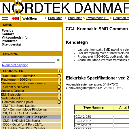
Produkter
Produkter
SwitchMode HF
Common Mo
WebShop
MENU
CCJ -Kompakte SMD Common 
Forside
Kontakt
Virksomhedsinfo
Produkter
Kendetegn
Site-oversigt
Lav pris, kompakt SMD pakning veleg
Stor dæmpning over et bredt frekv
SØGNING
Produceret i ISO-9001 godkendt fabr
Andre induktans værdier fremstilles 
Avanceret søgning
PRODUKTER
Transformere - 50/60Hz
Elektriske Specifikationer ved 
Ringkerner - 50/60Hz
Strømsensorer & Transformere
Anvendelsestemperature: 0° til +70°C
Telecom & Netværk
Opbevaringstemperature: -25° til +105°C
Spoler & Drosler
EMI Støjspoler
SwitchMode HF
Common Mode Spoler
CM Filter Spole Katalog
Type Nummer
Antal 
CA - Common Mode Ringkerner
CK, CD, CQ - CM Interface
CCJ-2-260
CCJ -Kompakt SMD CM Spoler
CMJ -SMD Mini CM Spoler
CCJ-2-102
COJ - Octal for 4 Port E1/T1
CCJ-2-152
CUJ -Mini Chip SMD CM Filter