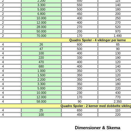
2
2.200
550
115
2
3.300
550
140
2
5.000
500
180
2
6.800
450
200
2
10.000
400
250
2
12.000
400
270
2
28.000
270
520
2
50.000
200
970
2
70.000
170
1.490
Quadro Spoler - 4 viklinger per kerne
4
26
600
65
4
47
500
90
4
100
400
130
4
220
330
190
4
470
400
120
4
680
400
140
4
1.000
350
170
4
1.500
350
120
4
2.200
350
140
4
3.300
350
180
4
5.000
330
220
4
10.000
230
430
4
12.000
170
770
4
58.000
90
2.350
Quadro Spoler - 2 kerner med dobbelte viklin
4
25
650
110
4
100
450
220
Dimensioner & Skema