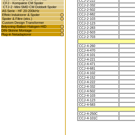
CCJ-2-222
CFJ - Kompakte CM Spoler
CCJ-2-332
CTJ-2 -Mini SMD CM Dobbelt Spoler
CCJ-2-502
AS Serie - HF 20-200kHz
CCJ-2-682
Effekt Induktorer & Spoler
CCJ-2-103
Spoler & Filtre (eks.)
Custom Design Transformer
CCJ-2-123
Belysning-Ballast-Halogen-HID
CCJ-2-283
DIN-Skinne Montage
CCJ-2-503
Plug-in Netadaptorer
CCJ-2-703
CCJ-4-260
CCJ-4-470
CCJ-4-101
CCJ-4-221
CCJ-4-471
CCJ-4-681
CCJ-4-102
CCJ-4-152
CCJ-4-222
CCJ-4-332
CCJ-4-502
CCJ-4-103
CCJ-4-123
CCJ-4-583
CCJ-4-250C
CCJ-4-101C