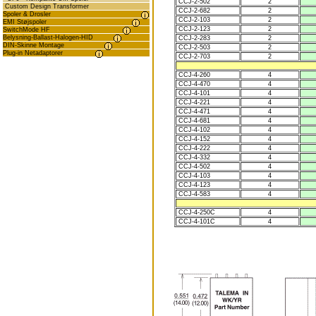
CCJ-2-502
2
Custom Design Transformer
CCJ-2-682
2
Spoler & Drosler
CCJ-2-103
2
EMI Støjspoler
CCJ-2-123
2
SwitchMode HF
Belysning-Ballast-Halogen-HID
CCJ-2-283
2
DIN-Skinne Montage
CCJ-2-503
2
Plug-in Netadaptorer
CCJ-2-703
2
CCJ-4-260
4
CCJ-4-470
4
CCJ-4-101
4
CCJ-4-221
4
CCJ-4-471
4
CCJ-4-681
4
CCJ-4-102
4
CCJ-4-152
4
CCJ-4-222
4
CCJ-4-332
4
CCJ-4-502
4
CCJ-4-103
4
CCJ-4-123
4
CCJ-4-583
4
CCJ-4-250C
4
CCJ-4-101C
4