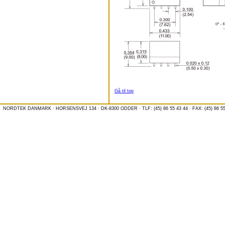
Gå til top
NORDTEK DANMARK · HORSENSVEJ 134 · DK-8300 ODDER · TLF: (45) 86 55 43 44 · FAX: (45) 86 55