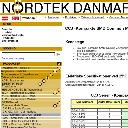
Produkter
Produkter
Telecom & Netværk
Common Mode 
WebShop
MENU
CCJ -Kompakte SMD Common M
Forside
Kontakt
Virksomhedsinfo
Produkter
Site-oversigt
Kendetegn
Lav pris, kompakt SMD pakning velegnede 
SØGNING
god co-planaritet
Stor dæmpning over et bredt frekvensomr
Produceret i ISO-9001 godkendt fabrik
Avanceret søgning
Andre induktans værdier fremstilles efter 
PRODUKTER
Transformere - 50/60Hz
Ringkerner - 50/60Hz
Strømsensorer & Transformere
Elektriske Specifikationer ved 25°C
Telecom & Netværk
ADSL Transformer
Anvendelsestemperature: 0° til +70°C
E1/E3/T1/T3/S2M
Opbevaringstemperature: -25° til +105°C
Transformer
HDSL/SHDSL/SDSL Transformer
ISDN Transformer & Modul
CCJ Serien - Kompak
VDSL Miniature SMD Trans.
LTM - Line Interface Modem
Type Nummer
Antal Data Linier
OC
10/100Base-T
Common Mode Spoler
CM Filter Spole Katalog
CCJ-2-260
2
CK, CD, CQ - CM Interface
CCJ-2-102
2
CCJ -Kompakt SMD CM Spoler
CCJ-2-152
2
CMJ - SMD Mini CM Spoler
COJ - Octal for 4 Port E1/T1
CCJ-2-222
2
CUJ - Mini Chip SMD CM Filter
CCJ-2-332
2
CFJ - Kompakte CM Spoler