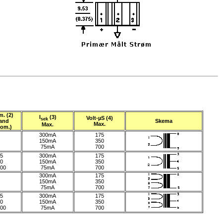
m. (2)
I
(3)
Volt-µS (4)
sek
and
Skema
Max.
Max.
om.)
300mA
175
150mA
350
75mA
700
5
300mA
175
0
150mA
350
00
75mA
700
300mA
175
150mA
350
75mA
700
5
300mA
175
0
150mA
350
00
75mA
700