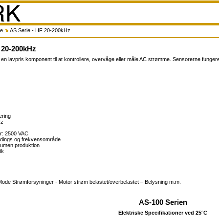
re
AS Serie - HF 20-200kHz
F 20-200kHz
n lavpris komponent til at kontrollere, overvåge eller måle AC strømme. Sensorerne funge
ering
Hz
ær: 2500 VAC
dings og frekvensområde
olumen produktion
ik
 Mode Strømforsyninger - Motor strøm belastet/overbelastet – Belysning m.m.
AS-100 Serien
Elektriske Specifikationer ved 25°C