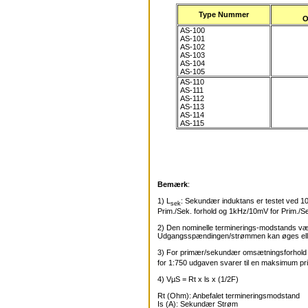
Type Nummer
O
AS-100
AS-101
AS-102
AS-103
AS-104
AS-105
AS-110
AS-111
AS-112
AS-113
AS-114
AS-115
Bemærk
:
1) L
: Sekundær induktans er testet ved 10
sek
Prim./Sek. forhold og 1kHz/10mV for Prim./Se
2) Den nominelle terminerings-modstands værdi
Udgangsspændingen/strømmen kan øges eller
3) For primær/sekundær omsætningsforhold 1,
for 1:750 udgaven svarer til en maksimum 
4) VµS = Rt x ls x (1/2F)
Rt (Ohm): Anbefalet termineringsmodstand
Is (A): Sekundær Strøm