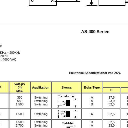
AS-400 Serien
er
0 KHz – 200KHz
120 °C
r: 4000 VAC
Elektriske Specifikationer ved 25°C
Volt-µS
A
(4)
Applikation
Skema
Boks Type
C
Max.
350
Switching
A
17,8
1
550
Switching
A
23,0
1
1.500
Switching
B
32,5
1
0
1.500
Switching
A
32,5
1
0
1.500
Switching
B
32,5
1
0
2.700
Switching
A
23,0
1