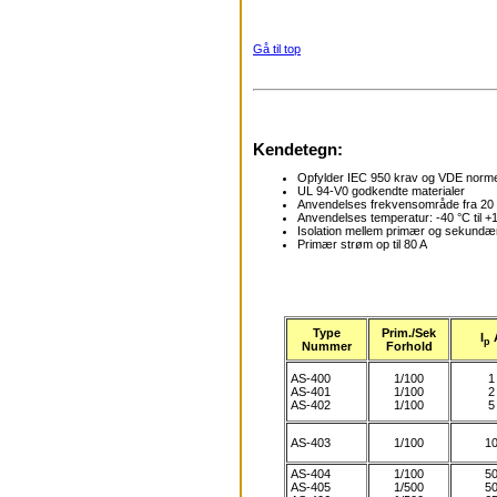
Gå til top
Kendetegn:
Opfylder IEC 950 krav og VDE norm
UL 94-V0 godkendte materialer
Anvendelses frekvensområde fra 2
Anvendelses temperatur: -40 °C til +
Isolation mellem primær og sekundæ
Primær strøm op til 80 A
Type
Prim./Sek
I
p
Nummer
Forhold
AS-400
1/100
1
AS-401
1/100
2
AS-402
1/100
5
AS-403
1/100
1
AS-404
1/100
5
AS-405
1/500
5