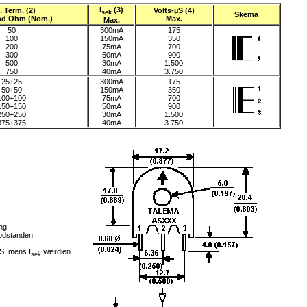
I
(3)
. Term. (2)
Volts-µS (4)
sek
Skema
nd Ohm (Nom.)
Max.
Max.
50
300mA
175
100
150mA
350
200
75mA
700
300
50mA
900
500
30mA
1.500
750
40mA
3.750
25+25
300mA
175
50+50
150mA
350
100+100
75mA
700
150+150
50mA
900
250+250
30mA
1.500
375+375
40mA
3.750
ng.
modstanden
S, mens I
værdien
sek