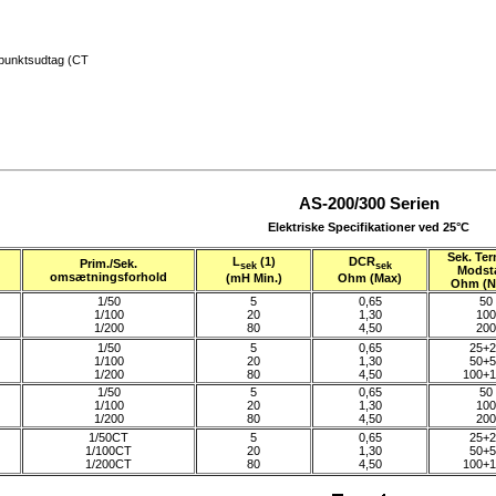
tpunktsudtag (CT
AS-200/300 Serien
Elektriske Specifikationer ved 25°C
Sek. Ter
L
(1)
DCR
Prim./Sek.
sek
sek
Modst
omsætningsforhold
(mH Min.)
Ohm (Max)
Ohm (N
1/50
5
0,65
50
1/100
20
1,30
100
1/200
80
4,50
200
1/50
5
0,65
25+2
1/100
20
1,30
50+5
1/200
80
4,50
100+1
1/50
5
0,65
50
1/100
20
1,30
100
1/200
80
4,50
200
1/50CT
5
0,65
25+2
1/100CT
20
1,30
50+5
1/200CT
80
4,50
100+1