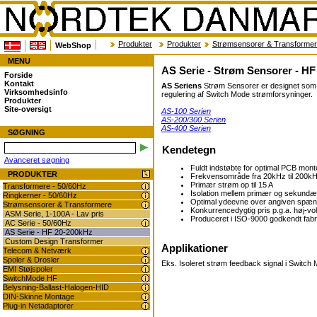
Produkter
Produkter
Strømsensorer & Transforme
WebShop
MENU
AS Serie - Strøm Sensorer - H
Forside
Kontakt
AS Seriens
Strøm Sensorer er designet som e
Virksomhedsinfo
regulering af Switch Mode strømforsyninger.
Produkter
Site-oversigt
AS-100 Serien
AS-200/300 Serien
AS-400 Serien
SØGNING
Kendetegn
Avanceret søgning
Fuldt indstøbte for optimal PCB mont
PRODUKTER
Frekvensområde fra 20kHz til 200k
Primær strøm op til 15 A
Transformere - 50/60Hz
Isolation mellem primær og sekund
Ringkerner - 50/60Hz
Optimal ydeevne over angiven spæn
Strømsensorer & Transformere
Konkurrencedygtig pris p.g.a. høj-v
ASM Serie, 1-100A - Lav pris
Produceret i ISO-9000 godkendt fabr
AC Serie - 50/60Hz
AS Serie - HF 20-200kHz
Custom Design Transformer
Applikationer
Telecom & Netværk
Spoler & Drosler
Eks. Isoleret strøm feedback signal i Switch
EMI Støjspoler
SwitchMode HF
Belysning-Ballast-Halogen-HID
DIN-Skinne Montage
Plug-in Netadaptorer