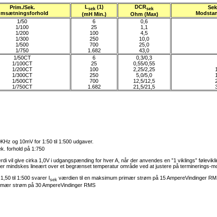
L
(1)
DCR
Prim./Sek.
Sek
sek
sek
msætningsforhold
Modsta
(mH Min.)
Ohm (Max)
1/50
6
0,6
1/100
25
1,1
1/200
100
4,5
1/300
250
10,0
1/500
700
25,0
1/750
1.682
43,0
1/50CT
6
0,3/0,3
1/100CT
25
0,55/0,55
1/200CT
100
2,25/2,25
1/300CT
250
5,0/5,0
1/500CT
700
12,5/12,5
1/750CT
1.682
21,5/21,5
KHz og 10mV for 1:50 til 1:500 udgaver.
k. forhold på 1:750
 vil give cirka 1,0V i udgangspænding for hver A, når der anvendes en ”1 viklings” følevikli
 mindskes lineært over et begrænset temperatur område ved at justere på terminerings-
50 til 1:500 svarer I
værdien til en maksimum primær strøm på 15 AmpereVindinger RM
sek
primær strøm på 30 AmpereVindinger RMS