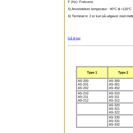
F (Hz): Frekvens
5) Anvendelses temperatur: -40°C til +120°C
6) Terminal nr. 2 er kun på udgaver med mid
Gå til top
Type 1
Type 2
AS-200
AS-300
AS-201
AS-301
AS-202
AS-302
AS-210
AS-310
AS-211
AS-311
AS-212
AS-312
AS-320
AS-321
AS-322
AS-330
AS-331
AS-332