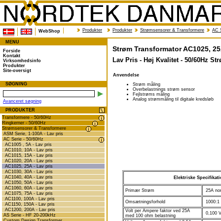
Produkter
Produkter
Strømsensorer & Transformere
AC S
WebShop
MENU
Strøm Transformator AC1025, 25A
Forside
Kontakt
Lav Pris - Høj Kvalitet - 50/60Hz 
Virksomhedsinfo
Produkter
Site-oversigt
Anvendelse
SØGNING
Strøm måling
Overbelastnings strøm sensor
Fejlstrøms måling
Analog strømmåling til digitale kredsløb
Avanceret søgning
PRODUKTER
Transformere - 50/60Hz
Ringkerner - 50/60Hz
Strømsensorer & Transformere
ASM Serie, 1-100A - Lav pris
AC Serie - 50/60Hz
AC1005 , 5A - Lav pris
AC1010, 10A - Lav pris
AC1015, 15A - Lav pris
AC1020, 20A - Lav pris
AC1025, 25A - Lav pris
AC1030, 30A - Lav pris
AC1040, 40A - Lav pris
Elektriske Specifikat
AC1050, 50A - Lav pris
AC1060, 60A - Lav pris
Primær Strøm
25A nom
AC1075, 75A - Lav pris
AC1100, 100A - Lav pris
Omsætningsforhold
1000:1 
AC1150, 150A - Lav pris
AC1200, 200A - Lav pris
Volt per Ampere faktor ved 25A
0,100 V
AS Serie - HF 20-200kHz
med 100 ohm belastning
Custom Design Transformer