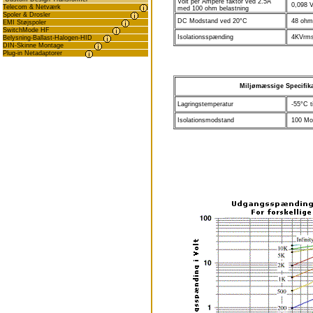
Volt per Ampere faktor ved 2.5A
0,098 V
Telecom & Netværk
med 100 ohm belastning
Spoler & Drosler
DC Modstand ved 20°C
48 ohm
EMI Støjspoler
SwitchMode HF
Isolationsspænding
4KVrm
Belysning-Ballast-Halogen-HID
DIN-Skinne Montage
Plug-in Netadaptorer
Miljømæssige Specifika
Lagringstemperatur
-55°C ti
Isolationsmodstand
100 Mo