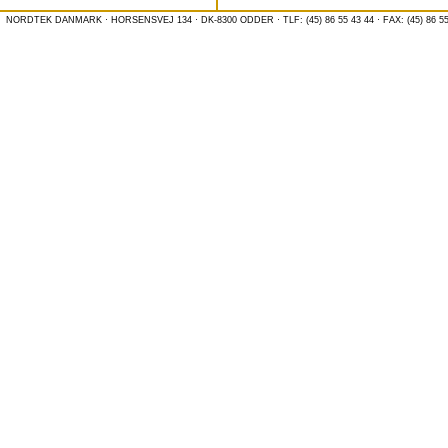
NORDTEK DANMARK · HORSENSVEJ 134 · DK-8300 ODDER · TLF: (45) 86 55 43 44 · FAX: (45) 86 55