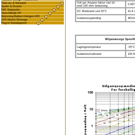
Volt per Ampere faktor ved 1A
Telecom & Netværk
0,097
med 100 ohm belastning
Spoler & Drosler
EMI Støjspoler
DC Modstand ved 20°C
41,8 
SwitchMode HF
Belysning-Ballast-Halogen-HID
Isolationsspænding
4KVr
DIN-Skinne Montage
Plug-in Netadaptorer
Miljømæssige Specifi
Lagringstemperatur
-55°C 
Isolationsmodstand
100 M