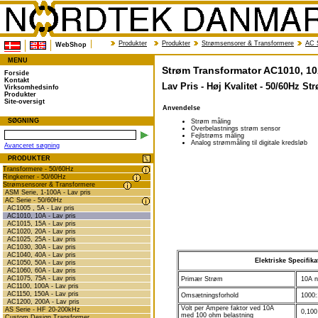
Produkter
Produkter
Strømsensorer & Transformere
AC S
WebShop
MENU
Strøm Transformator AC1010, 10A
Forside
Kontakt
Lav Pris - Høj Kvalitet - 50/60Hz 
Virksomhedsinfo
Produkter
Site-oversigt
Anvendelse
SØGNING
Strøm måling
Overbelastnings strøm sensor
Fejlstrøms måling
Analog strømmåling til digitale kredsløb
Avanceret søgning
PRODUKTER
Transformere - 50/60Hz
Ringkerner - 50/60Hz
Strømsensorer & Transformere
ASM Serie, 1-100A - Lav pris
AC Serie - 50/60Hz
AC1005 , 5A - Lav pris
AC1010, 10A - Lav pris
AC1015, 15A - Lav pris
AC1020, 20A - Lav pris
AC1025, 25A - Lav pris
AC1030, 30A - Lav pris
AC1040, 40A - Lav pris
Elektriske Specifika
AC1050, 50A - Lav pris
AC1060, 60A - Lav pris
AC1075, 75A - Lav pris
Primær Strøm
10A n
AC1100, 100A - Lav pris
AC1150, 150A - Lav pris
Omsætningsforhold
1000:
AC1200, 200A - Lav pris
Volt per Ampere faktor ved 10A
AS Serie - HF 20-200kHz
0,100
med 100 ohm belastning
Custom Design Transformer