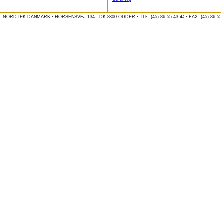
NORDTEK DANMARK · HORSENSVEJ 134 · DK-8300 ODDER · TLF: (45) 86 55 43 44 · FAX: (45) 86 55