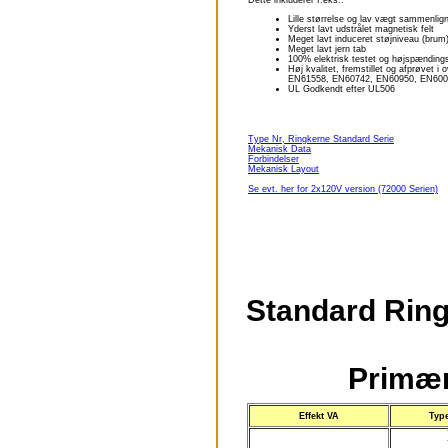
Dette inkluderer f.eks.:
Lille størrelse og lav vægt sammenlign
Yderst lavt udstrålet magnetisk felt
Meget lavt induceret støjniveau (brum
Meget lavt jern tab
100% elektrisk testet og højspænding
Høj kvalitet, fremstillet og afprøvet
EN61558, EN60742, EN60950, EN600
UL Godkendt efter UL506
Type Nr, Ringkerne Standard Serie
Mekanisk Data
Forbindelser
Mekanisk Layout
Se evt. her for 2x120V version (72000 Serien)
Standard Ring
Primær
Effekt VA
Typ