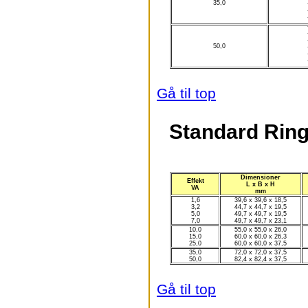
35,0
50,0
Gå til top
Standard Ring
Dimensioner
Effekt
L x B x H
VA
mm
1,6
39,6 x 39,6 x 18,5
3,2
44,7 x 44,7 x 19,5
5,0
49,7 x 49,7 x 19,5
7,0
49,7 x 49,7 x 23,1
10,0
55,0 x 55,0 x 26,0
15,0
60,0 x 60,0 x 26,3
25,0
60,0 x 60,0 x 37,5
35,0
72,0 x 72,0 x 37,5
50,0
82,4 x 82,4 x 37,5
Gå til top