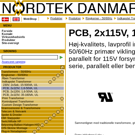
Produkter
Produkter
Ringkerner - 50/60Hz
Indkapslet Tr
WebShop
MENU
PCB, 2x115V, 
Forside
Kontakt
Virksomhedsinfo
Produkter
Høj-kvalitets, lavprofi
Site-oversigt
50/60Hz primær viklinger
SØGNING
parallelt for 115V fors
Avanceret søgning
serie, parallelt eller b
PRODUKTER
Transformere - 50/60Hz
Ringkerner - 50/60Hz
Åben Transformer
Indkapslet Transformer
230V, 2xSek, 15-500VA, UL
PCB, 2x115V, 1,6-50VA, UL
PCB, 2x120V, 1,6-50VA, UL
PCB, 2x115V, 35-160VA, UL
Print Transformer
Kontrolpanel Transformer
Custom Design Transformer
Strømsensorer & Transformere
Telecom & Netværk
Spoler & Drosler
EMI Støjspoler
SwitchMode HF
Sammenlignet med traditionelle transformere, giv
Belysning-Ballast-Halogen-HID
DIN-Skinne Montage
Plug-in Netadaptorer