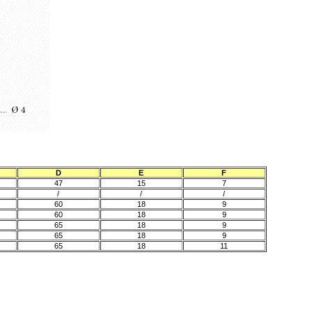
D
E
F
47
15
7
/
/
/
60
18
9
60
18
9
65
18
9
65
18
9
65
18
11