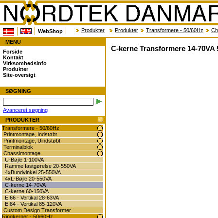
Produkter
Produkter
Transformere - 50/60Hz
Ch
WebShop
MENU
C-kerne Transformere 14-70VA 
Forside
Kontakt
Virksomhedsinfo
Produkter
Site-oversigt
SØGNING
Avanceret søgning
PRODUKTER
Transformere - 50/60Hz
Printmontage, Indstøbt
Printmontage, Uindstøbt
Terminalblok
Chassimontage
U-Bøjle 1-100VA
Ramme fastgørelse 20-550VA
4xBundvinkel 25-550VA
4xL-Bøjle 20-550VA
C-kerne 14-70VA
C-kerne 60-150VA
EI66 - Vertikal 28-63VA
EI84 - Vertikal 85-120VA
Custom Design Transformer
Ringkerner - 50/60Hz