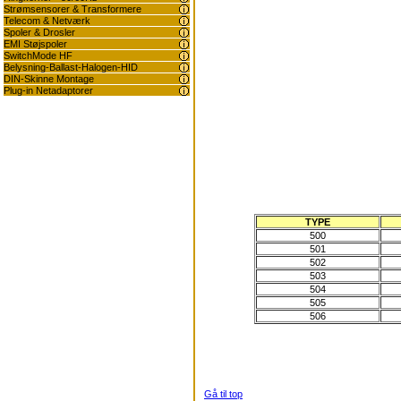
Strømsensorer & Transformere
Telecom & Netværk
Spoler & Drosler
EMI Støjspoler
SwitchMode HF
Belysning-Ballast-Halogen-HID
DIN-Skinne Montage
Plug-in Netadaptorer
TYPE
500
501
502
503
504
505
506
Gå til top