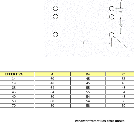
EFFEKT VA
A
B<
C
14
60
45
37
19
46
45
45
35
64
55
43
45
64
55
54
40
80
54
43
50
80
54
53
70
80
58
60
Varianter fremstilles efter ønske